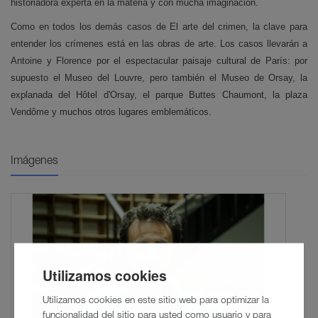
historiadora experta en la materia y con mucha imaginación.
Como en todos los demás casos de El arte del crimen, la clave para
entender los crímenes está en las obras de arte. Los casos llevarán a
Antoine y Florence por el espectacular paisaje cultural de París: por
supuesto el Museo del Louvre, pero también el Museo de Orsay, la
explanada del Hôtel d'Orsay, el parque Buttes Chaumont, la plaza
Vendôme y muchos otros lugares emblemáticos.
Imágenes
Utilizamos cookies
Utilizamos cookies en este sitio web para optimizar la
funcionalidad del sitio para usted como usuario y para