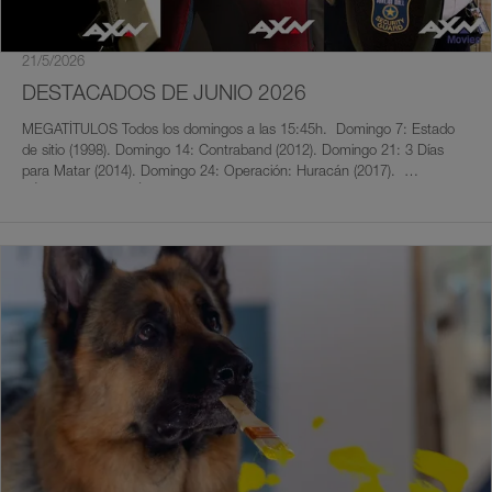
21/5/2026
DESTACADOS DE JUNIO 2026
MEGATÍTULOS Todos los domingos a las 15:45h. Domingo 7: Estado
de sitio (1998). Domingo 14: Contraband (2012). Domingo 21: 3 Días
para Matar (2014). Domingo 24: Operación: Huracán (2017).
SÁBADOS CINERÓSCOPO Todos los sábados a las 22:00h. Geminis:
21 de mayo al 20 de junio. Sábado 6: Hitman (2007); Hitman: Agente 47
(2015). Sábado 13: 9 días (2002); Nadie. Sábado 16: Un golpe con
estilo (2017); Salt. Sábado 20: 12 Trampas (2009); Imparable. Cáncer:
21 de junio al 22 de julio Sábado 27: Pequeños detalles (2021); The
Equalizer 3 (2023). OTROS CINES DE ESTRENO Spider-Man:
Homecoming (2017) M 09/06, 22:50. Spider-Man: Lejos de casa (2019)
X 10/06, 22:50. Spider-Man: No Way Home (2021) J 11/06, 22:50. La
Hija del General (1999) MOES. D 07/06, 17:45. Persecución Extrema
(2006) MOES. D 07/06, 19:40. Reglas de Compromiso (2000) MOES. D
07/06, 21:10. A 47 metros 2: El terror emerge (2019). S 13/06, 20:40.
ESTRENO EN EL CANAL: HOUSE OF CARDS 4 y 5 Estreno T2 el
viernes 12 después del doble cine de la noche. Estreno T3 el viernes 26
después del doble cine de la noche. Emisión en maratón de 5 episodios
todos los viernes. ESPECIAL SÁBADOS "FUERA DE SERIE" Nueve