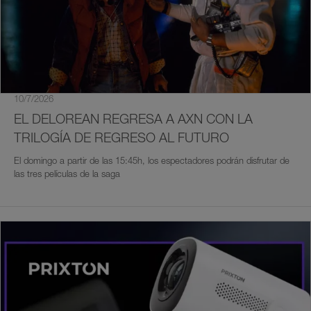
10/7/2026
EL DELOREAN REGRESA A AXN CON LA
TRILOGÍA DE REGRESO AL FUTURO
El domingo a partir de las 15:45h, los espectadores podrán disfrutar de
las tres películas de la saga