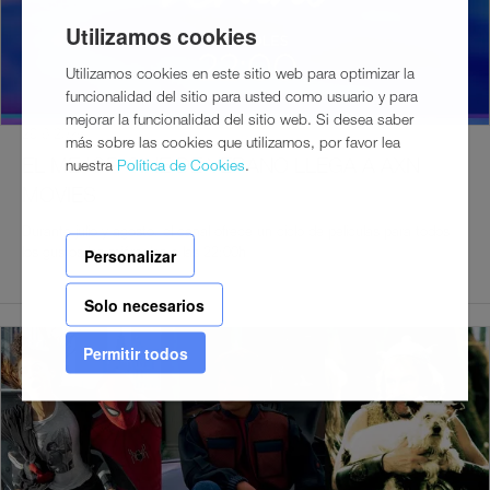
Utilizamos cookies
Utilizamos cookies en este sitio web para optimizar la
funcionalidad del sitio para usted como usuario y para
mejorar la funcionalidad del sitio web. Si desea saber
29/6/2026
más sobre las cookies que utilizamos, por favor lea
EL MEJOR CINE DE VERANO LLEGA A AXN
nuestra
Política de Cookies
.
MOVIES
Durante julio y agosto, el canal ofrece un ciclo de películas para todos
Personalizar
los gustos los miércoles a las 22:00h
Solo necesarios
Permitir todos