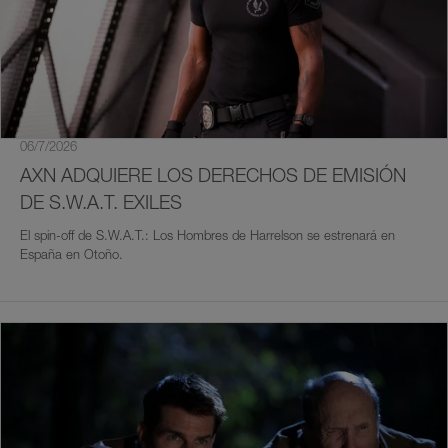
06/7/2026
AXN ADQUIERE LOS DERECHOS DE EMISIÓN
DE S.W.A.T. EXILES
El spin-off de S.W.A.T.: Los Hombres de Harrelson se estrenará en
España en Otoño.