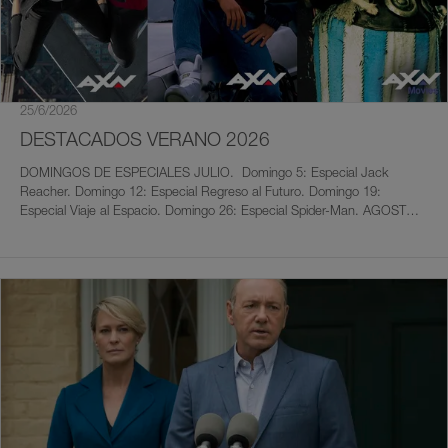
25/6/2026
DESTACADOS VERANO 2026
DOMINGOS DE ESPECIALES JULIO. Domingo 5: Especial Jack
Reacher. Domingo 12: Especial Regreso al Futuro. Domingo 19:
Especial Viaje al Espacio. Domingo 26: Especial Spider-Man. AGOSTO
Domingo 2: Especial Jumanji Domingo 9: Especial Jack Ryan. Domingo
16: Especial Fast & Furious. Domingo 23: Especial Trilogía Venganza.
Domingo 30: Especial Misión Imposible. SÁBADOS CINERÓSCOPO
Todos los sábados a las 22:00h. Cáncer: 21 de junio al 22 de julio
Sábado 4: Predator: La Presa; Pitch Black. Sábado 11: Baby Driver; El
Rascacielos. Sábado 18: Troya; La Momia. Leo: 23 de julio al 22 de
agosto Sábado 25: Le Mans 66'; Persecución Extrema. Sábado 1:
Día de Spider-Man. Sábado 8: Niños Grandes 2; Men in Black:
International. Sábado 15: Fast & Furious 5; Fast & Furious 6. Sábado
22: The Equalizer 3; El Invitado. Virgo: 23 de agosto al 22 de
septiembre Sábado 29: Misión: Imposible - Fallout; El Contable.
OTROS CINES DE ESTRENO Spiderman L 27/07, Sobremesa.