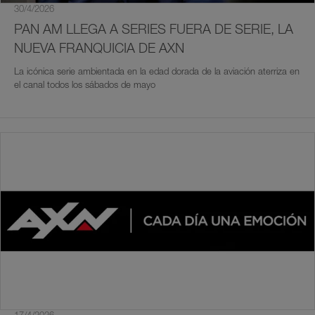
30/4/2026
PAN AM LLEGA A SERIES FUERA DE SERIE, LA
NUEVA FRANQUICIA DE AXN
La icónica serie ambientada en la edad dorada de la aviación aterriza en
el canal todos los sábados de mayo