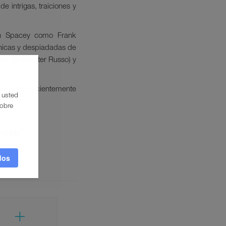
e intrigas, traiciones y
in Spacey como Frank
nicas y despiadadas de
ey Stoll (Peter Russo) y
 campaña recientemente
a usted
sobre
N AXN
dos