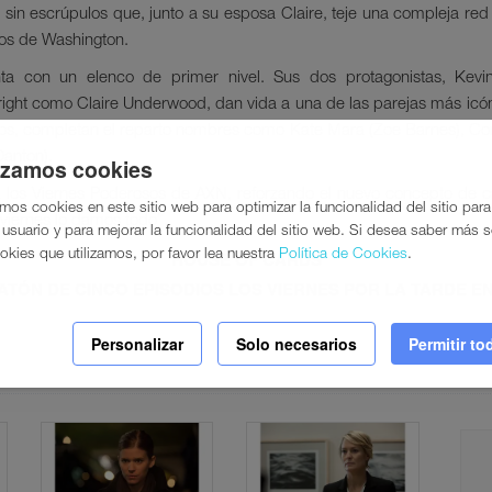
sin escrúpulos que, junto a su esposa Claire, teje una compleja red d
llos de Washington.
ta con un elenco de primer nivel. Sus dos protagonistas, Kev
ght como Claire Underwood, dan vida a una de las parejas más icó
ellos, completan el reparto nombres como Kate Mara (Zoe Barnes), Cor
anton).
lizamos cookies
 a los Viernes Poderosos de AXN, reforzando el nuevo concepto de
amos cookies en este sitio web para optimizar la funcionalidad del sitio par
 viernes lo damos todo”.
usuario y para mejorar la funcionalidad del sitio web. Si desea saber más 
okies que utilizamos, por favor lea nuestra
Política de Cookies
.
HOUSE OF CARDS
TÓN DE CINCO EPISODIOS LOS VIERNES POR LA TARDE E
Personalizar
Solo necesarios
Permitir to