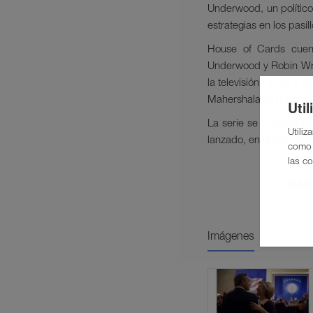
Underwood, un político 
estrategias en los pasi
House of Cards cuen
Underwood y Robin Wri
la televisión. Junto a 
Mahershala Ali (Remy D
Uti
La serie se incorpora
Utiliz
lanzado, en el que “los
como 
las co
MARA
Imágenes