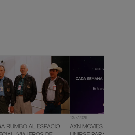
13/7/2026
GA RUMBO AL ESPACIO
AXN MOVIES Y FESCINAL