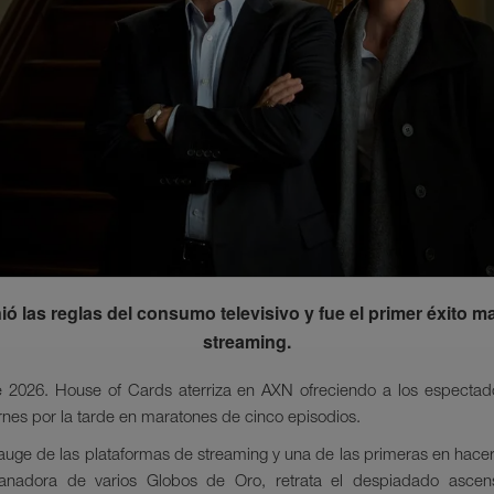
ó las reglas del consumo televisivo y fue el primer éxito ma
streaming.
e 2026. House of Cards aterriza en AXN ofreciendo a los espectad
iernes por la tarde en maratones de cinco episodios.
 auge de las plataformas de streaming y una de las primeras en hacer
adora de varios Globos de Oro, retrata el despiadado ascen